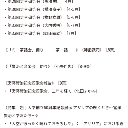
・第29回定例研究会（黒澤 勉）［4頁］
・第30回定例研究会（横澤京子）［4-5頁］
・第31回定例研究会（牧野立雄）［5-6頁］
・第32回定例研究会（大内秀明）［6-7頁］
・第33回定例研究会（岡田幸助）［7頁］
《「ミニ茶話会」便り──一茶一話──》（姉歯武司）［8頁］
《「賢治と音楽会」便り》（小野伴忠）［8-9頁］
《宮澤賢治記念短歌会報告》［9頁］
・「宮澤賢治記念短歌会」三年を経て（北田まゆみ）
《特集 岩手大学創立60周年記念展示 アザリアの咲くとき〜宮澤
賢治と学友たち〜》
・「大空がまったく晴れておそろしや」：「アザリア」における嘉