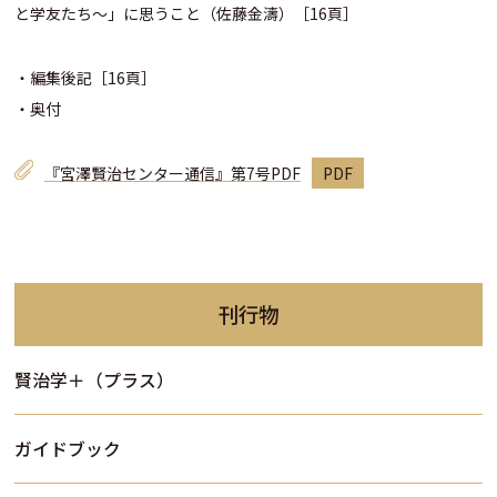
と学友たち〜」に思うこと（佐藤金濤）［16頁］
・編集後記［16頁］
・奥付
『宮澤賢治センター通信』第7号PDF
刊行物
賢治学＋（プラス）
ガイドブック