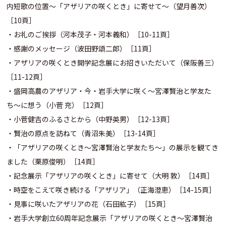
内短歌の位置〜「アザリアの咲くとき」に寄せて〜（望月善次）
［10頁］
・お礼のご挨拶（河本茂子・河本義和）［10-11頁］
・感謝のメッセージ（波田野頌二郎）［11頁］
・アザリアの咲くとき開学記念展にお招きいただいて（保阪善三）
［11-12頁］
・盛岡高農のアザリア・今・岩手大学に咲く〜宮澤賢治と学友た
ち〜に想う（小菅 充）［12頁］
・小菅健吉のふるさとから（中野英男）［12-13頁］
・賢治の原点を訪ねて（青沼朱美）［13-14頁］
・「アザリアの咲くとき〜宮澤賢治と学友たち〜」の展示を観てき
ました（栗原俊明）［14頁］
・記念展示「アザリアの咲くとき」に寄せて（大明 敦）［14頁］
・時空をこえて咲き続ける「アザリア」（正海澄恵）［14-15頁］
・見事に咲いたアザリアの花（石田紘子）［15頁］
・岩手大学創立60周年記念展示「アザリアの咲くとき〜宮澤賢治