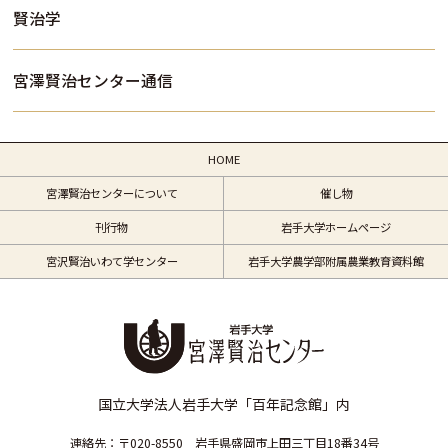
賢治学
宮澤賢治センター通信
HOME
宮澤賢治センターについて
催し物
刊行物
岩手大学ホームページ
宮沢賢治いわて学センター
岩手大学農学部附属農業教育資料館
国立大学法人岩手大学「百年記念館」内
連絡先：〒020-8550 岩手県盛岡市上田三丁目18番34号