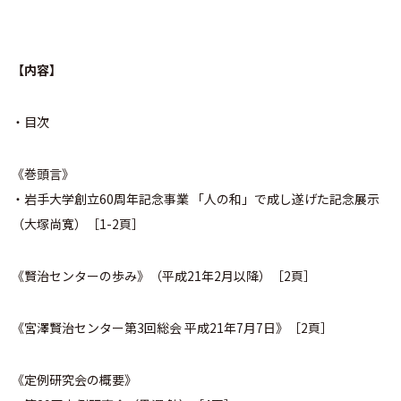
【内容】
・目次
《巻頭言》
・岩手大学創立60周年記念事業 「人の和」で成し遂げた記念展示
（大塚尚寬）［1-2頁］
《賢治センターの歩み》（平成21年2月以降）［2頁］
《宮澤賢治センター第3回総会 平成21年7月7日》［2頁］
《定例研究会の概要》