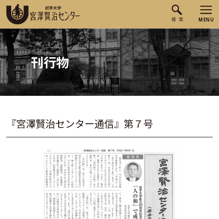
刊行物
『宮澤賢治センター通信』第７号