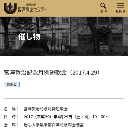
催し物
宮澤賢治記念月例短歌会（2017.4.29）
短歌会
名 称： 宮澤賢治記念月例短歌会
日 時：
2017（平成29）年4月29日
（土・祝）10：00～
会 場： 岩手大学農学部百年記念館会議室