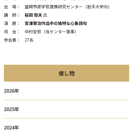
会 場： 盛岡市産学官連携研究センター（岩手大学内）
講 師：
桜田 恒夫
氏
演 題：
宮澤賢治作品中の独特な心象語句
司 会： 中村安宏（当センター理事）
参会者： 27名
催し物
2026年
2025年
2024年