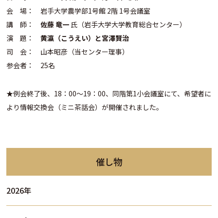
会 場： 岩手大学農学部1号館 2階 1号会議室
講 師：
佐藤 竜一
氏（岩手大学大学教育総合センター）
演 題：
黄瀛（こうえい）と宮澤賢治
司 会： 山本昭彦（当センター理事）
参会者： 25名
★例会終了後、18：00～19：00、同階第1小会議室にて、希望者に
より情報交換会（ミニ茶話会）が開催されました。
催し物
2026年