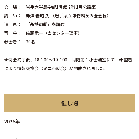
会 場： 岩手大学農学部1号館 2階 1号会議室
講 師：
赤澤 義昭
氏 （岩手県立博物館友の会会長）
演 題：
「永訣の朝」を読む
司 会： 佐藤竜一（当センター理事）
参会者： 20名
★例会終了後、18：00～19：00 同階第１小会議室にて、希望者
により情報交換会（ミニ茶話会）が開催されました。
催し物
2026年