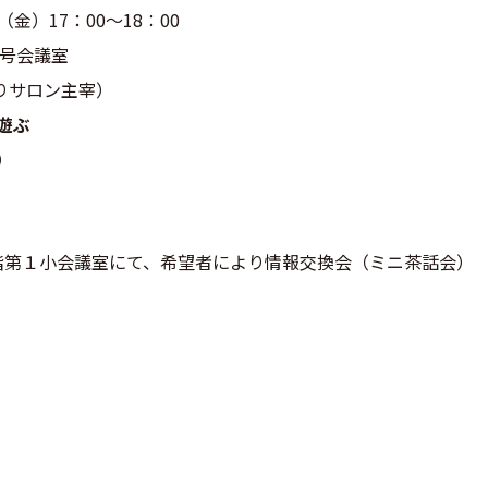
（金）17：00～18：00
1号会議室
りサロン主宰）
遊ぶ
）
 同階第１小会議室にて、希望者により情報交換会（ミニ茶話会）