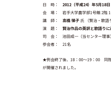
日 時：
2012（平成24）年5月18日
会 場： 岩手大学農学部1号館 2階 
講 師：
高橋 悌子
氏 （賢治・歌語
演 題：
賢治作品の英訳と歌語りに
司 会： 池田成一（当センター理事
参会者： 21名
★例会終了後、18：00～19：00
が開催されました。