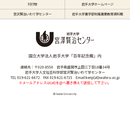
刊行物
岩手大学ホームページ
宮沢賢治いわて学センター
岩手大学農学部附属農業教育資料館
国立大学法人岩手大学「百年記念館」内
連絡先：〒020-8550 岩手県盛岡市上田三丁目18番34号
岩手大学人文社会科学部宮沢賢治いわて学センター
TEL 019-621-6672 FAX 019-621-6715 Email:kenji(at)iwate-u.ac.jp
※メールアドレスは(at)を@へ置き換えて送信して下さい。
© Iwate University