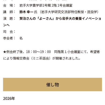
会 場： 岩手大学農学部1号館 2階 1号会議室
講 師：
鈴木 幸一
氏 （岩手大学研究交流部特任教授・昆虫学）
演 題：
賢治さんの「よーさん」から岩手大の養蚕イノベーショ
ンへ
司 会：
参会者： 名
★例会終了後、18：00～19：00 同階第１小会議室にて、希望者
により情報交換会（ミニ茶話会）が開催されました。
催し物
2026年