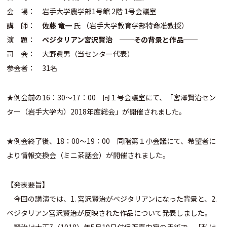
会 場： 岩手大学農学部1号館 2階 1号会議室
講 師：
佐藤 竜一
氏 （岩手大学教育学部特命准教授）
演 題：
ベジタリアン宮沢賢治 ──その背景と作品──
司 会： 大野眞男（当センター代表）
参会者： 31名
★例会前の16：30～17：00 同１号会議室にて、「宮澤賢治セン
ター（岩手大学内）2018年度総会」が開催されました。
★例会終了後、18：00～19：00 同階第１小会議にて、希望者に
より情報交換会（ミニ茶話会）が開催されました。
【発表要旨】
今回の講演では、1. 宮沢賢治がベジタリアンになった背景と、2.
ベジタリアン宮沢賢治が反映された作品について発表しました。