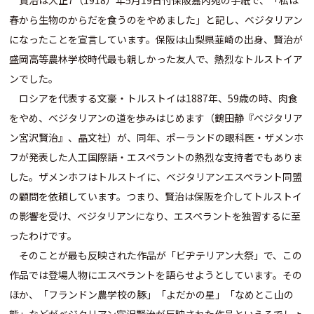
賢治は大正7（1918）年5月19日付保阪嘉内宛の手紙で、「私は
春から生物のからだを食うのをやめました」と記し、ベジタリアン
になったことを宣言しています。保阪は山梨県韮崎の出身、賢治が
盛岡高等農林学校時代最も親しかった友人で、熱烈なトルストイア
ンでした。
ロシアを代表する文豪・トルストイは1887年、59歳の時、肉食
をやめ、ベジタリアンの道を歩みはじめます（鶴田静『ベジタリア
ン宮沢賢治』、晶文社）が、同年、ポーランドの眼科医・ザメンホ
フが発表した人工国際語・エスペラントの熱烈な支持者でもありま
した。ザメンホフはトルストイに、ベジタリアンエスペラント同盟
の顧問を依頼しています。つまり、賢治は保阪を介してトルストイ
の影響を受け、ベジタリアンになり、エスペラントを独習するに至
ったわけです。
そのことが最も反映された作品が「ビヂテリアン大祭」で、この
作品では登場人物にエスペラントを語らせようとしています。その
ほか、「フランドン農学校の豚」「よだかの星」「なめとこ山の