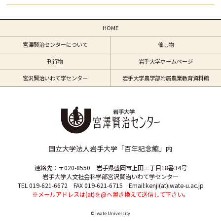
HOME
宮澤賢治センターについて
催し物
刊行物
岩手大学ホームページ
宮沢賢治いわて学センター
岩手大学農学部附属農業教育資料館
国立大学法人岩手大学「百年記念館」内
連絡先：〒020-8550 岩手県盛岡市上田三丁目18番34号
岩手大学人文社会科学部宮沢賢治いわて学センター
TEL 019-621-6672 FAX 019-621-6715 Email:kenji(at)iwate-u.ac.jp
※メールアドレスは(at)を@へ置き換えて送信して下さい。
© Iwate University