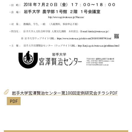
岩手大学宮澤賢治センター第100回定例研究会チラシPDF