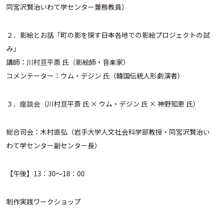
同宮沢賢治いわて学センター兼務教員）
２．影絵とお話「町の影を探す――日本各地での影絵プロジェクトの試
み」
講師：川村亘平斎 氏（影絵師・音楽家）
コメンテーター：ウム・デジン 氏（韓国伝統人形劇演者）
３．座談会（川村亘平斎 氏 × ウム・デジン 氏 × 神野知恵 氏）
総合司会：木村直弘（岩手大学人文社会科学部教授・同宮沢賢治い
わて学センター副センター長）
【午後】13：30〜18：00
制作実践ワークショップ