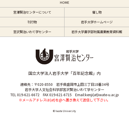
HOME
宮澤賢治センターについて
催し物
刊行物
岩手大学ホームページ
宮沢賢治いわて学センター
岩手大学農学部附属農業教育資料館
国立大学法人岩手大学「百年記念館」内
連絡先：〒020-8550 岩手県盛岡市上田三丁目18番34号
岩手大学人文社会科学部宮沢賢治いわて学センター
TEL 019-621-6672 FAX 019-621-6715 Email:kenji(at)iwate-u.ac.jp
※メールアドレスは(at)を@へ置き換えて送信して下さい。
© Iwate University