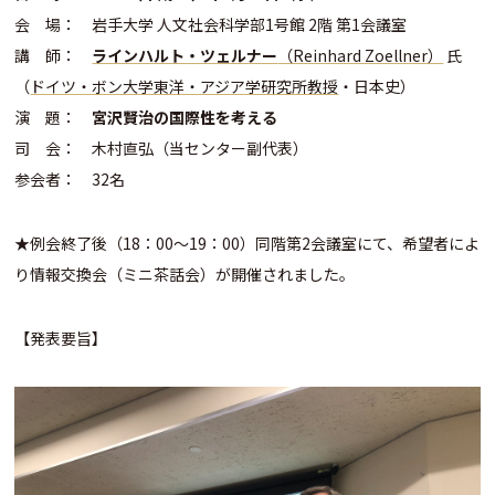
会 場： 岩手大学 人文社会科学部1号館 2階 第1会議室
講 師：
ラインハルト・ツェルナー
（Reinhard Zoellner）
氏
（
ドイツ・ボン大学東洋・アジア学研究所教授
・日本史）
演 題：
宮沢賢治の国際性を考える
司 会： 木村直弘（当センター副代表）
参会者： 32名
★例会終了後（18：00～19：00）同階第2会議室にて、希望者によ
り情報交換会（ミニ茶話会）が開催されました。
【発表要旨】