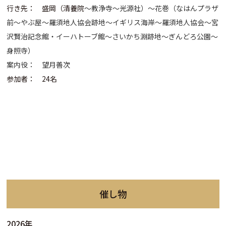
行き先： 盛岡（清養院
〜教浄寺〜光源社）〜花巻（なはんプラザ
前〜やぶ屋〜羅須地人協会跡地〜イギリス海岸〜羅須地人協会〜宮
沢賢治記念館・イーハトーブ館〜さいかち淵跡地〜ぎんどろ公園〜
身照寺）
案内役： 望月善次
参加者： 24名
催し物
2026年