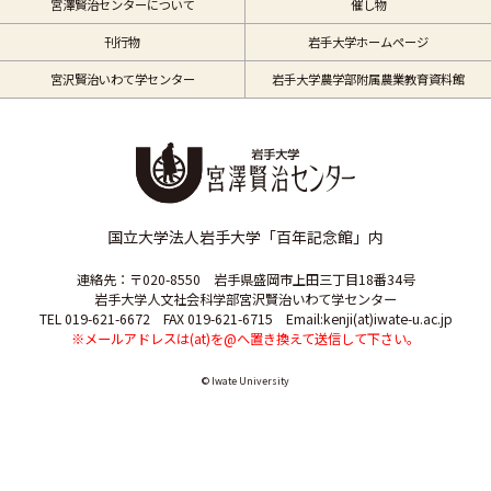
宮澤賢治センターについて
催し物
刊行物
岩手大学ホームページ
宮沢賢治いわて学センター
岩手大学農学部附属農業教育資料館
国立大学法人岩手大学「百年記念館」内
連絡先：〒020-8550 岩手県盛岡市上田三丁目18番34号
岩手大学人文社会科学部宮沢賢治いわて学センター
TEL 019-621-6672 FAX 019-621-6715 Email:kenji(at)iwate-u.ac.jp
※メールアドレスは(at)を@へ置き換えて送信して下さい。
© Iwate University