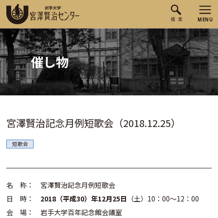
催し物
宮澤賢治記念月例短歌会（2018.12.25）
短歌会
名 称： 宮澤賢治記念月例短歌会
日 時：
2018（平成30）年12月25日
（土）10：00～12：00
会 場： 岩手大学百年記念館会議室