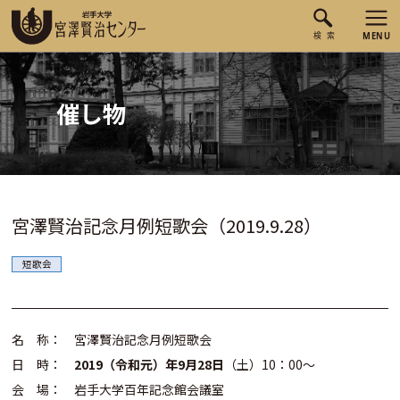
催し物
宮澤賢治記念月例短歌会（2019.9.28）
短歌会
名 称： 宮澤賢治記念月例短歌会
日 時：
2019（令和元）年9月28日
（土）10：00～
会 場： 岩手大学百年記念館会議室