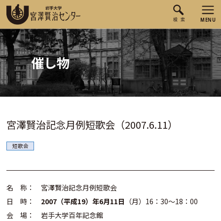
催し物
宮澤賢治記念月例短歌会（2007.6.11）
短歌会
名 称： 宮澤賢治記念月例短歌会
日 時：
2007（平成19）年6月11日
（月）16：30～18：00
会 場： 岩手大学百年記念館