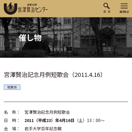
催し物
宮澤賢治記念月例短歌会（2011.4.16）
短歌会
名 称： 宮澤賢治記念月例短歌会
日 時：
2011（平成23）年4月16日
（土）13：00～
会 場： 岩手大学百年記念館