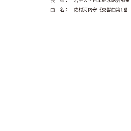
会 場： 岩手大学百年記念館会議室
曲 名： 佐村河内守《交響曲第1番「H