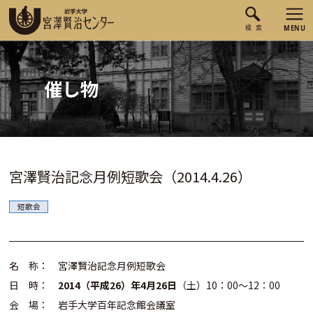
催し物
宮澤賢治記念月例短歌会（2014.4.26）
短歌会
名 称： 宮澤賢治記念月例短歌会
日 時：
2014（平成26）年4月26日
（土）10：00～12：00
会 場： 岩手大学百年記念館会議室