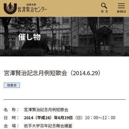
催し物
宮澤賢治記念月例短歌会（2014.6.29）
短歌会
名 称： 宮澤賢治記念月例短歌会
日 時：
2014（平成26）年6月29日
（日）10：00～12：00
会 場： 岩手大学百年記念館会議室